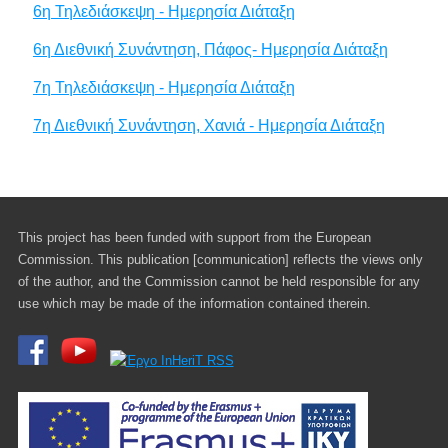
6η Τηλεδιάσκεψη - Ημερησία Διάταξη
6η Διεθνική Συνάντηση, Πάφος- Ημερησία Διάταξη
7η Τηλεδιάσκεψη - Ημερησία Διάταξη
7η Διεθνική Συνάντηση, Χανιά - Ημερησία Διάταξη
This project has been funded with support from the European
Commission. This publication [communication] reflects the views only
of the author, and the Commission cannot be held responsible for any
use which may be made of the information contained therein.